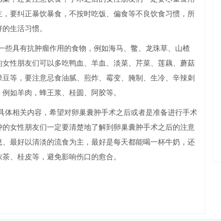
主，要纠正暴饮暴食，不按时吃饭、偏食等不良饮食习惯，所
好的生活习惯。
些具有抗肿瘤作用的食物，例如海马、鳖、龙珠草、山楂
的女性朋友们可以多吃鸭血、羊血、淡菜、芹菜、莲藕、蘑菇
绿豆等，要注意忌食油腻、煎炸、霉变、腌制、生冷、辛辣刺
，例如羊肉，蜂王浆、桂圆、阿胶等。
体相关内容，希望对卵巢囊肿手术之后或者是准备进行手术
肿的女性朋友们一定要清楚地了解到卵巢囊肿手术之后的注意
息、最好以清淡的流食为主，最好是每天都能喝一杯牛奶，还
浓茶、桂皮等，避免影响伤口的愈合。