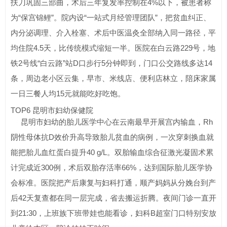
扶刀巩固三部曲，术后三年复发率控制在4%以下，被患者称
为“保宫锦鲤”。院内设“一站式月经管理团队”，把贫血纠正、
内分泌调理、介入栓塞、术后中医温灸全部纳入同一路径，平
均住院4.5天，比传统模式缩短一半。医院在白云路229号，地
铁2号线“白云路”站D口步行5分钟即到，门口公交路线多达14
条，周边老小区云集，早市、米线店、便利店林立，陪床家属
一日三餐人均15元就能吃好吃饱。
TOP6 昆明市妇幼保健院
昆明市妇幼的胎儿医学中心在云南最早开展宫内输血，Rh
阴性母体抗D效价升高导致胎儿贫血的病例，一次穿刺换血就
能把胎儿血红蛋白提升40 g/L。双胎输血综合征激光凝固术累
计完成近300例，术后双胎存活率66%，达到国际胎儿医学协
会标准。医院把产后康复与妇科打通，顺产妈妈从分娩台到产
后42天复查都在同一层完成，省去搬运折腾。夜间门诊一直开
到21:30，上班族下班带娃也能看诊，妇科B超室门口特别安放