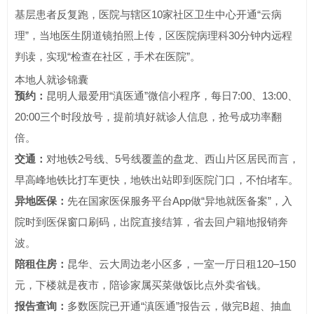
基层患者反复跑，医院与辖区10家社区卫生中心开通“云病
理”，当地医生阴道镜拍照上传，区医院病理科30分钟内远程
判读，实现“检查在社区，手术在医院”。
本地人就诊锦囊
预约：
昆明人最爱用“滇医通”微信小程序，每日7:00、13:00、
20:00三个时段放号，提前填好就诊人信息，抢号成功率翻
倍。
交通：
对地铁2号线、5号线覆盖的盘龙、西山片区居民而言，
早高峰地铁比打车更快，地铁出站即到医院门口，不怕堵车。
异地医保：
先在国家医保服务平台App做“异地就医备案”，入
院时到医保窗口刷码，出院直接结算，省去回户籍地报销奔
波。
陪租住房：
昆华、云大周边老小区多，一室一厅日租120–150
元，下楼就是夜市，陪诊家属买菜做饭比点外卖省钱。
报告查询：
多数医院已开通“滇医通”报告云，做完B超、抽血