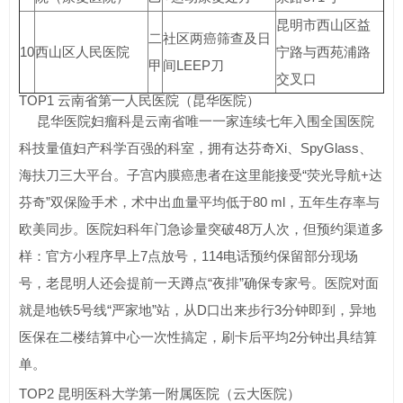
昆明市西山区益
二
社区两癌筛查及日
10
西山区人民医院
宁路与西苑浦路
甲
间LEEP刀
交叉口
TOP1 云南省第一人民医院（昆华医院）
昆华医院妇瘤科是云南省唯一一家连续七年入围全国医院
科技量值妇产科学百强的科室，拥有达芬奇Xi、SpyGlass、
海扶刀三大平台。子宫内膜癌患者在这里能接受“荧光导航+达
芬奇”双保险手术，术中出血量平均低于80 ml，五年生存率与
欧美同步。医院妇科年门急诊量突破48万人次，但预约渠道多
样：官方小程序早上7点放号，114电话预约保留部分现场
号，老昆明人还会提前一天蹲点“夜排”确保专家号。医院对面
就是地铁5号线“严家地”站，从D口出来步行3分钟即到，异地
医保在二楼结算中心一次性搞定，刷卡后平均2分钟出具结算
单。
TOP2 昆明医科大学第一附属医院（云大医院）