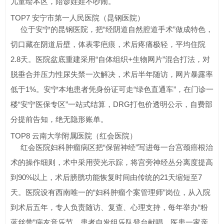
儿童绘本区，陪诊娃娃不吵闹。
TOP7 安宁市第一人民医院（昆钢医院）
位于安宁的昆钢医院，把“经阴道自然腔道手术”做成特色，
切口藏在阴道后壁，体表零疤痕，术后疼痛极轻，平均住院
2.8天。医院盆底重建采用“自体组织+生物网片”混合打法，对
脱垂合并压力性尿失禁一次解决，术后半年随访，网片暴露率
低于1%。安宁本地患者凭身份证可走“绿色直通车”，在门诊一
楼“安宁医保专区”一站式结算，DRG打包价透明公示，自费部
分提前告知，绝无隐形账单。
TOP8 云南大学附属医院（红会医院）
红会医院妇科肿瘤病区把“保留神经”写进每一台宫颈癌根治
术的操作细则，术中采用荧光示踪，将宫旁神经丛分离度提高
到90%以上，术后膀胱功能恢复时间由传统的21天缩短至7
天。医院设有西南唯一的“妇科肿瘤个案管理师”岗位，从入院
到术后五年，专人负责随访、复查、心理支持，每年举办“粉
蓝丝带”病友音乐节，患者自发组乐队登台献唱，医患一家亲