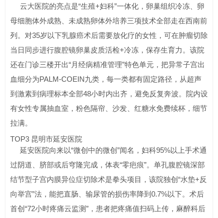
云大医院的亮点是“生殖+妇科”一体化，卵巢组织冷冻、卵
母细胞体外成熟、未成熟卵体外培养三项技术全部走在西南前
列。对35岁以下乳腺癌术后需要放化疗的女性，可在肿瘤切除
当日同步进行腹腔镜卵巢皮质活检+冷冻，保存生育力。该院
还在门诊三楼开出“月经病精准管理”特色单元，把异常子宫出
血细分为PALM-COEIN九类，每一类都有固定路径，从超声
到激素到病理标本全部48小时内出齐，避免反复奔波。院内设
有女性专属抽血室，粉色隔帘、沙发、红糖水免费续杯，细节
拉满。
TOP3 昆明市延安医院
延安医院向来以“微创中的微创”闻名，妇科95%以上手术通
过阴道、脐部或后穹隆完成，体表“零疤痕”。单孔腹腔镜深部
结节型子宫内膜异位症切除术是拳头项目，该院独创“水垫+反
向举宫”法，能把直肠、输尿管的损伤率降到0.7%以下。术后
首创“72小时疼痛云监测”，患者把疼痛值扫码上传，麻醉科后