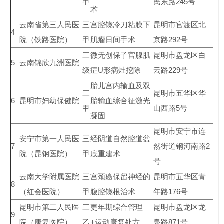
甲
民东路245号
术
云南省第三人民医
三
宫腔镜冷刀粘膜下
昆明市官渡区北
4
院（铁路医院）
甲
肌瘤日间手术
京路292号
三
微无创保子宫腺肌
昆明市盘龙区白
5
云南锦欣九洲医院
级
症U形病灶挖除
云路229号
胎儿宫内输血及双
三
昆明市五华区华
6
昆明市妇幼保健院
胎输血综合征激光
甲
山西路5号
凝固
昆明市安宁市连
安宁市第一人民医
三
经阴道自然腔道盆
7
然街道钢河南路2
院（昆钢医院）
甲
底重建术
号
云南大学附属医院
三
宫颈癌保留神经的
昆明市五华区青
8
（红会医院）
甲
腹腔镜根治术
年路176号
昆明市第二人民医
三
更年期综合管理
昆明市盘龙区龙
9
院（康复医院）
乙
+运动康复处方
泉路871号