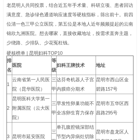
老昆明人共同投票，结合近五年手术量、科研立项、患者回访
满意度、急诊绿色通道响应速度等硬核指标，筛出前十。前四
位清一色三甲公立医院，第五位是本地人近年频频提起的云南
锦欣九洲医院。想去哪家，直接收藏地址，按需求直奔主题，
少绕路、少排队、少花冤枉钱。
硬核榜单 | 昆明妇科TOP10
排
等
医院
妇科王牌技术
地址
名
级
云南省第一人民医
三
达芬奇机器人子宫
昆明市西山区金
1
院（昆华医院）
甲
内膜癌分期术
碧路157号
昆明医科大学第一
三
早发性卵巢功能不
昆明市五华区西
2
附属医院（云大医
甲
全冻卵生育力保存
昌路295号
院）
单孔腹腔镜深部结
三
昆明市盘龙区人
3
昆明市延安医院
节型内异病灶切除