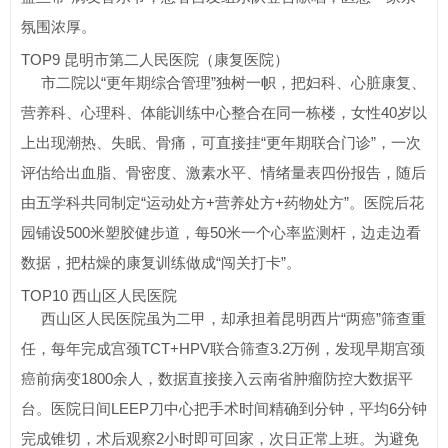
氛围浓厚。
TOP9 昆明市第二人民医院（康复医院）
市二院以“更年期综合管理”独树一帜，把妇科、心脏康复、
营养科、心理科、体能训练中心整合在同一栋楼，女性40岁以
上出现潮热、失眠、骨痛，可直接挂“更年期联合门诊”，一次
评估给出血脂、骨密度、激素水平、情绪量表四份报告，随后
由五学科共同制定“运动处方+营养处方+药物处方”。医院后花
园铺设500米塑胶健步道，每50米一个心率监测杆，边走边看
数据，把枯燥的康复训练做成“闯关打卡”。
TOP10 西山区人民医院
西山区人民医院虽为二甲，却承担着昆明西片“两癌”筛查重
任，每年完成宫颈TCT+HPV联合筛查3.2万例，发现早期宫颈
癌前病变1800余人，数据直接接入云南省肿瘤防控大数据平
台。医院日间LEEP刀中心把手术时间精确到分钟，平均6分钟
完成锥切，术后观察2小时即可回家，次日正常上班。为避免