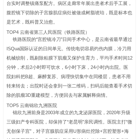
台实时调整镇痛泵配方。病区走廊常年展出患者术后手工展，
腹腔镜下切除的子宫腺肌症病灶被做成树脂琥珀，既是标本也
是艺术，既科普又治愈。
TOP4 云南省第三人民医院（铁路医院）
铁路医院的“宫腔镜冷刀”日间手术中心，是云南省最早通过
ISQua国际认证的日间单元。传统电切容易灼伤内膜，冷刀用
机械铰削，既剔除粘膜下肌瘤又保护生育力，平均手术时间12
分钟，术后2小时即可饮水，6小时下床，24小时内出院。医
院妇科把B超、麻醉复苏、病理快切集中在同楼层，患者不用
转来转去；出院时还会拿到一张二维码，扫码后能查看手术切
除的肌瘤3D重建模型，方便回去与家属解释病情。
TOP5 云南锦欣九洲医院
锦欣九洲前身是2003年成立的九龙泌尿医院，2020年升级
三级妇产专科医院，却保持了“老昆明”亲民调性。医院主打“微
无创保子宫”，对子宫腺肌症采用U形病灶挖除+宫腔塑形+海