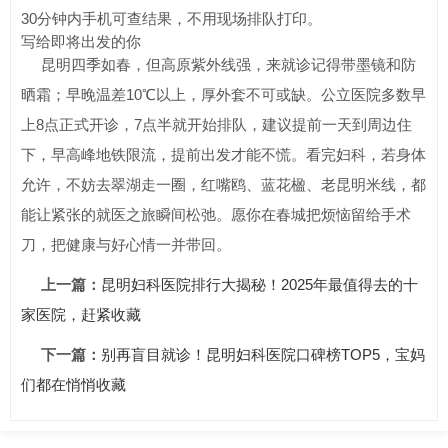
30分钟内手机可查结果，不用现场排队打印。
写给即将出发的你
昆明四季如春，但高原紫外线强，来就诊记得带墨镜和防
晒霜；早晚温差10℃以上，厚外套不可或缺。公立医院多数早
上8点正式开诊，7点半就开始排队，建议提前一天到周边住
下，早高峰地铁限流，提前出发才能不慌。看完妇科，若身体
允许，不妨去翠湖走一圈，红嘴鸥、蓝花楹、老昆明米线，都
能让紧张的就医之旅瞬间松弛。愿你在春城把烦恼留给手术
刀，把健康与好心情一并带回。
上一篇：
昆明妇科医院排行大揭秘！2025年最值得去的十
家医院，赶紧收藏
下一篇：
别再盲目就诊！昆明妇科医院口碑榜TOP5，宝妈
们都在悄悄收藏