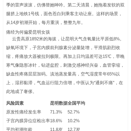
季的雷声滚滚，仿佛替她呻吟。第二天清晨，她拖着发软的双
腿挤上地铁1号线，面色苍白到乘客主动让座。这样的场景，
从14岁初潮开始，每月重演，整整九年。
痛经为何偏爱昆明女孩
云贵高原1892米的海拔，让昆明大气含氧量比平原低8%。
缺氧环境下，子宫内膜前列腺素分泌量陡增，平滑肌剧烈收
缩，疼痛放大器被拉到极限。再加上日均温差可达15℃，早晚
寒气像隐形冰针，钻进盆腔，刺激交感神经兴奋，血管挛缩，
缺血性疼痛层层加码。滇池蒸发量高，空气湿度常年65%以
上，湿邪黏滞，气血运行阻力倍增，中医认为“通则不痛”，在
此地成了奢侈。
风险因素
昆明数据
全国平均
原发性痛经发生率
71.3%
52.7%
子宫内膜异位症检出率
18.6%
10.2%
平均初潮年龄
11.8岁
12.7岁