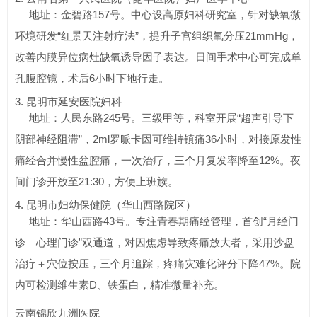
地址：金碧路157号。中心设高原妇科研究室，针对缺氧微
环境研发“红景天注射疗法”，提升子宫组织氧分压21mmHg，
改善内膜异位病灶缺氧诱导因子表达。日间手术中心可完成单
孔腹腔镜，术后6小时下地行走。
3. 昆明市延安医院妇科
地址：人民东路245号。三级甲等，科室开展“超声引导下
阴部神经阻滞”，2ml罗哌卡因可维持镇痛36小时，对接原发性
痛经合并慢性盆腔痛，一次治疗，三个月复发率降至12%。夜
间门诊开放至21:30，方便上班族。
4. 昆明市妇幼保健院（华山西路院区）
地址：华山西路43号。专注青春期痛经管理，首创“月经门
诊—心理门诊”双通道，对因焦虑导致疼痛放大者，采用沙盘
治疗＋穴位按压，三个月追踪，疼痛灾难化评分下降47%。院
内可检测维生素D、铁蛋白，精准微量补充。
云南锦欣九洲医院