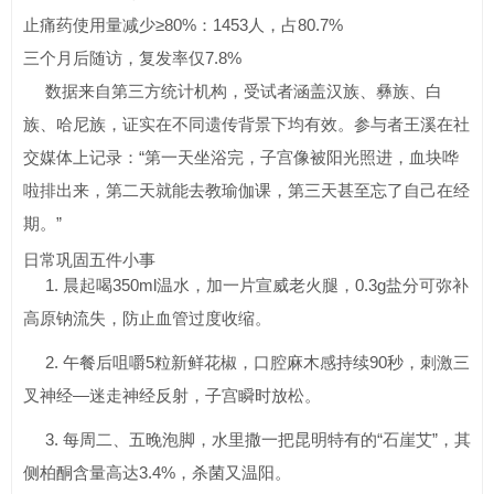
止痛药使用量减少≥80%：1453人，占80.7%
三个月后随访，复发率仅7.8%
数据来自第三方统计机构，受试者涵盖汉族、彝族、白
族、哈尼族，证实在不同遗传背景下均有效。参与者王溪在社
交媒体上记录：“第一天坐浴完，子宫像被阳光照进，血块哗
啦排出来，第二天就能去教瑜伽课，第三天甚至忘了自己在经
期。”
日常巩固五件小事
1. 晨起喝350ml温水，加一片宣威老火腿，0.3g盐分可弥补
高原钠流失，防止血管过度收缩。
2. 午餐后咀嚼5粒新鲜花椒，口腔麻木感持续90秒，刺激三
叉神经—迷走神经反射，子宫瞬时放松。
3. 每周二、五晚泡脚，水里撒一把昆明特有的“石崖艾”，其
侧柏酮含量高达3.4%，杀菌又温阳。