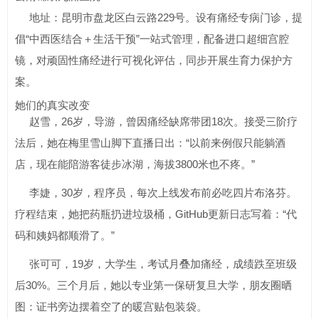
地址：昆明市盘龙区白云路229号。设有痛经专病门诊，提
倡“中西医结合＋生活干预”一站式管理，配备进口超细宫腔
镜，对顽固性痛经进行可视化评估，同步开展生育力保护方
案。
她们的真实改变
赵雪，26岁，导游，曾因痛经缺席带团18次。接受三阶疗
法后，她在梅里雪山脚下直播日出：“以前来例假只能躺酒
店，现在能陪游客徒步冰湖，海拔3800米也不疼。”
李婕，30岁，程序员，每次上线发布前必吃四片布洛芬。
疗程结束，她把药瓶扔进垃圾桶，GitHub更新日志写着：“代
码和姨妈都顺滑了。”
张可可，19岁，大学生，考试月叠加痛经，成绩跌至班级
后30%。三个月后，她以专业第一保研复旦大学，朋友圈晒
图：证书旁边摆着空了的暖宫贴包装袋。