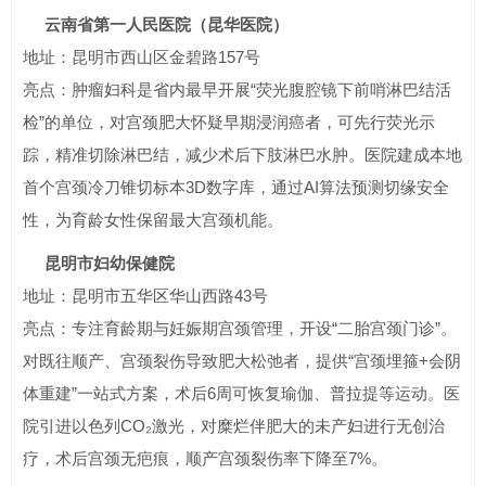
云南省第一人民医院（昆华医院）
地址：昆明市西山区金碧路157号
亮点：肿瘤妇科是省内最早开展“荧光腹腔镜下前哨淋巴结活
检”的单位，对宫颈肥大怀疑早期浸润癌者，可先行荧光示
踪，精准切除淋巴结，减少术后下肢淋巴水肿。医院建成本地
首个宫颈冷刀锥切标本3D数字库，通过AI算法预测切缘安全
性，为育龄女性保留最大宫颈机能。
昆明市妇幼保健院
地址：昆明市五华区华山西路43号
亮点：专注育龄期与妊娠期宫颈管理，开设“二胎宫颈门诊”。
对既往顺产、宫颈裂伤导致肥大松弛者，提供“宫颈埋箍+会阴
体重建”一站式方案，术后6周可恢复瑜伽、普拉提等运动。医
院引进以色列CO₂激光，对糜烂伴肥大的未产妇进行无创治
疗，术后宫颈无疤痕，顺产宫颈裂伤率下降至7%。