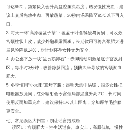
可达95℃，频繁摄入会升高盆腔血流温度，诱发慢性充血，建
议上桌后先放生肉、再放蔬菜，30秒内汤温降至85℃以下再入
口。
3. 每天一杯“高原覆盆子茶”：覆盆子叶含鞣酸与黄酮，可收敛
宫颈柱状上皮，减少外翻暴露面积，长期饮用可将宫颈肥大进
展风险降低14%，对计划怀孕女性尤为安全。
4. 办公桌下放一块“呈贡鹅卵石”：赤脚滚动刺激足底子宫反射
区，每小时3分钟，改善静脉回流，预防久坐导致的宫颈淤血
肥大。
5. 冬季慎用“小太阳”直烤下腹：昆明无集中供暖，很多女性把
电暖器放腿间，红外辐射会令宫颈局部温度升高2℃，长时间
使用反而加重充血，建议保持1米以上距离，穿加厚羊毛护腰
更安全。
七、常见误区大扫雷：别让谣言拖成癌
误区1：宫颈肥大＝性生活过多。事实上，高原低氧、慢性