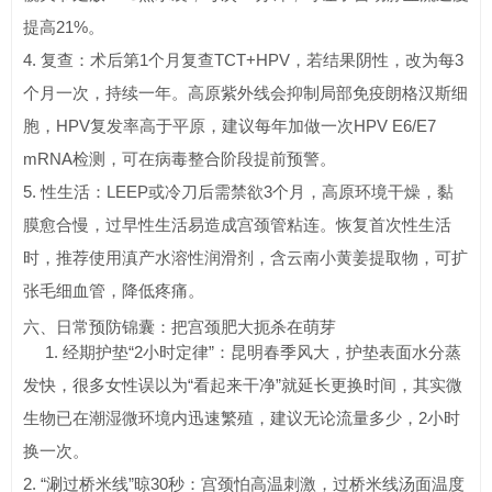
提高21%。
4. 复查：术后第1个月复查TCT+HPV，若结果阴性，改为每3
个月一次，持续一年。高原紫外线会抑制局部免疫朗格汉斯细
胞，HPV复发率高于平原，建议每年加做一次HPV E6/E7
mRNA检测，可在病毒整合阶段提前预警。
5. 性生活：LEEP或冷刀后需禁欲3个月，高原环境干燥，黏
膜愈合慢，过早性生活易造成宫颈管粘连。恢复首次性生活
时，推荐使用滇产水溶性润滑剂，含云南小黄姜提取物，可扩
张毛细血管，降低疼痛。
六、日常预防锦囊：把宫颈肥大扼杀在萌芽
1. 经期护垫“2小时定律”：昆明春季风大，护垫表面水分蒸
发快，很多女性误以为“看起来干净”就延长更换时间，其实微
生物已在潮湿微环境内迅速繁殖，建议无论流量多少，2小时
换一次。
2. “涮过桥米线”晾30秒：宫颈怕高温刺激，过桥米线汤面温度