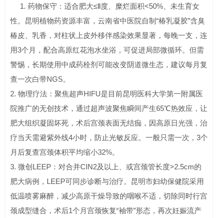
1. 药物保守：适合肥大≤Ⅱ度、糜烂面积<50%、未生育女
性。昆明植物药资源丰富，云南省中医院自制“椿乳凝胶”含臭
椿皮、乳香，对柱状上皮外移伴感染效果显著，每晚一支，连
用3个月，配合高原红花泡水坐浴，可促进局部微循环。但需
警惕，长期使用中成药栓剂可能改变阴道微生态，建议每月复
查一次白带NGS。
2. 物理疗法：聚焦超声HIFU是目前昆明医科大学第一附属医
院推广的无创技术，通过超声波聚焦瞬间产生65℃热效应，让
肥大组织凝固坏死，术后宫颈表面无结痂，因高原日光强，治
疗当天需避紫外线4小时，防止光敏反应。一般只需一次，3个
月后复查宫颈体积平均缩小32%。
3. 微创LEEP：对合并CIN2及以上、或宫颈管长度>2.5cm的
肥大病例，LEEP可同步诊断与治疗。昆明市妇幼保健院采用
低温喷雾麻醉，减少高原干燥导致的咽喉不适，切除同时行宫
颈成型缝合，术后1个月宫颈恢复“袖带”形态，再次妊娠流产