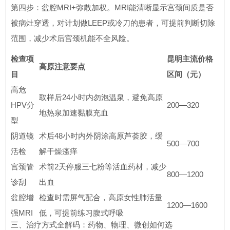
第四步：盆腔MRI+弥散加权。MRI能清晰显示宫颈间质是否
被病灶穿透，对计划做LEEP或冷刀的患者，可提前判断切除
范围，减少术后宫颈机能不全风险。
检查项
昆明主流价格
高原注意要点
目
区间（元）
高危
取样后24小时内勿泡温泉，避免高原
HPV分
200—320
地热泉加速黏膜充血
型
阴道镜
术后48小时内外阴涂高原芦荟胶，缓
500—700
活检
解干燥瘙痒
宫颈管
术前2天停服三七粉等活血药材，减少
800—1200
诊刮
出血
盆腔增
检查时需屏气配合，高原女性肺活量
1200—1600
强MRI
低，可提前练习腹式呼吸
三、治疗方式全解码：药物、物理、微创如何选