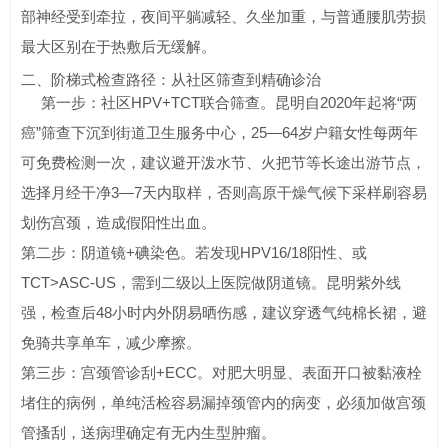
部神经受到牵拉，夜间平躺减轻、久坐加重，与普通腰肌劳损
最大区别在于热敷后无缓解。
二、阶梯式检查路径：从社区筛查到精确诊治
第一步：社区HPV+TCT联合筛查。昆明自2020年起将“两
癌”筛查下沉到街道卫生服务中心，25—64岁户籍女性每两年
可免费检测一次，建议避开泼水节、火把节等长途出游节点，
选择月经干净3—7天内取样，否则高原干燥气候下采样刷容易
划伤宫颈，造成假阳性出血。
第二步：阴道镜+碘染色。若发现HPV16/18阳性、或
TCT>ASC-US，需到二级以上医院做阴道镜。昆明紫外线
强，检查后48小时内外阴易晒伤感，建议穿透气纯棉长裙，避
免骑共享单车，减少摩擦。
第三步：宫颈管诊刮+ECC。对肥大明显、表面开口被黏液栓
堵住的病例，单纯活检容易漏掉颈管内的病变，必须加做宫颈
管搔刮，送病理确定有无内生型肿瘤。