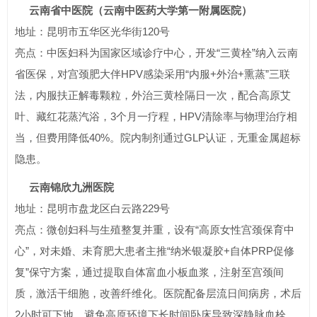
云南省中医院（云南中医药大学第一附属医院）
地址：昆明市五华区光华街120号
亮点：中医妇科为国家区域诊疗中心，开发“三黄栓”纳入云南
省医保，对宫颈肥大伴HPV感染采用“内服+外治+熏蒸”三联
法，内服扶正解毒颗粒，外治三黄栓隔日一次，配合高原艾
叶、藏红花蒸汽浴，3个月一疗程，HPV清除率与物理治疗相
当，但费用降低40%。院内制剂通过GLP认证，无重金属超标
隐患。
云南锦欣九洲医院
地址：昆明市盘龙区白云路229号
亮点：微创妇科与生殖整复并重，设有“高原女性宫颈保育中
心”，对未婚、未育肥大患者主推“纳米银凝胶+自体PRP促修
复”保守方案，通过提取自体富血小板血浆，注射至宫颈间
质，激活干细胞，改善纤维化。医院配备层流日间病房，术后
2小时可下地，避免高原环境下长时间卧床导致深静脉血栓。