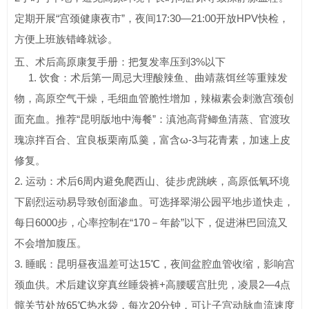
定期开展“宫颈健康夜市”，夜间17:30—21:00开放HPV快检，
方便上班族错峰就诊。
五、术后高原康复手册：把复发率压到3%以下
1. 饮食：术后第一周忌大理酸辣鱼、曲靖蒸饵丝等重辣发
物，高原空气干燥，毛细血管脆性增加，辣椒素会刺激宫颈创
面充血。推荐“昆明版地中海餐”：滇池高背鲫鱼清蒸、官渡玫
瑰凉拌百合、宜良板栗南瓜羹，富含ω-3与花青素，加速上皮
修复。
2. 运动：术后6周内避免爬西山、徒步虎跳峡，高原低氧环境
下剧烈运动易导致创面渗血。可选择翠湖公园平地步道快走，
每日6000步，心率控制在“170－年龄”以下，促进淋巴回流又
不会增加腹压。
3. 睡眠：昆明昼夜温差可达15℃，夜间盆腔血管收缩，影响宫
颈血供。术后建议穿真丝睡袋裤+高腰暖宫肚兜，凌晨2—4点
髋关节处放65℃热水袋，每次20分钟，可让子宫动脉血流速度