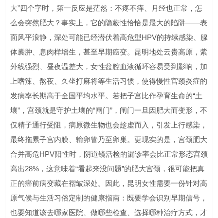
大”四个字时，第一反应是茫然：不疼不痒、月经也正常，怎
么会突然肥大？事实上，它的隐蔽性恰恰是最大的陷阱——表
面风平浪静，深处可能已经潜伏着高危型HPV的持续感染、腺
体囊肿、息肉样增生，甚至早期癌变。昆明地处云贵高原，紫
外线强烈、昼夜温差大，女性盆腔血液循环容易受到影响，加
上嗜辣、熬夜、久坐打麻将等生活习惯，使得慢性宫颈炎症的
发病率长期高于全国平均水平。若把子宫比作孕育生命的“土
壤”，宫颈就是守护土壤的“闸门”，闸门一旦因肥大而变形，不
仅精子通行受阻，病原微生物也会趁虚而入，引发上行感染，
最终拖累子宫内膜、输卵管乃至卵巢。更现实的是，宫颈肥大
合并高危HPV阳性时，阴道镜活检的漏诊率会比正常形态宫颈
高出28%，这意味着“看起来没问题”的肥大宫颈，很可能把真
正的癌前病变藏在褶皱深处。因此，昆明女性需要一份针对高
原气候与生活习俗定制的健康指南：既要学会识别早期信号，
也要知道该去哪家医院、做哪些检查、选择哪种治疗方式，才