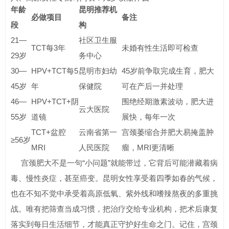
年龄
昆明推荐机
必做项目
备注
段
构
21—
社区卫生服
TCT每3年
未婚有性生活即可检查
29岁
务中心
30—
HPV+TCT每5
昆明市妇幼
45岁前争取完成生育，肥大
45岁
年
保健院
可在产后一并处理
46—
HPV+TCT+阴
围绝经期激素波动，肥大进
云大医院
55岁
道镜
展快，每年一次
TCT+盆腔
云南省第一
宫颈萎缩合并肥大易掩盖肿
≥56岁
MRI
人民医院
瘤，MRI更清晰
宫颈肥大不是一句“小问题”就能带过，它背后可能潜藏着病
毒、慢性炎症，甚至癌变。昆明女性享受着四季如春的气候，
也在不知不觉中承受着高原低氧、紫外线和嗜辣熬夜的多重挑
战。唯有把筛查当成习惯，把治疗交给专业机构，把术后康复
落实到每日生活细节，才能真正守护好生命之门。记住，宫颈