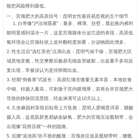
能把风险降到最低。
一、宫颈肥大的高原信号：昆明女性最容易忽视的五个细节
1. 白带像“泸沽湖晨雾”：量多、稀薄、挂壁，晨起换内裤时
能明显感到湿冷一片，这是宫颈腺体分泌亢进的表现，高原低
氧环境会让宫颈柱状上皮外翻程度加重，分泌物因此增多。
2. 性生活后“滇红茶色”点滴出血：昆明气候干燥，宫颈肥大区
域质地变脆，性交摩擦后极易毛细血管破裂，出血量不多却反
复出现，常被误认为是排卵期出血。
3. 经期“倒春寒”式延长：高原红壤含微量元素丰富，本地饮食
中铜、锌摄入量高，可刺激子宫内膜增厚，若再合并宫颈肥大
导致的静脉回流受阻，经血淋漓可达10天以上。
4. 久坐麻园村茶馆后耻骨上方坠胀：昆明人爱喝普洱茶，鞣酸
摄入高，盆底肌群更易缺血缺氧，肥大的宫颈压迫骶韧带，会
出现像“花饼压模”一样的隐痛。
5. 后腰“滇池风”吹不散的酸胀：宫颈炎症波及骶韧带时，腰骶