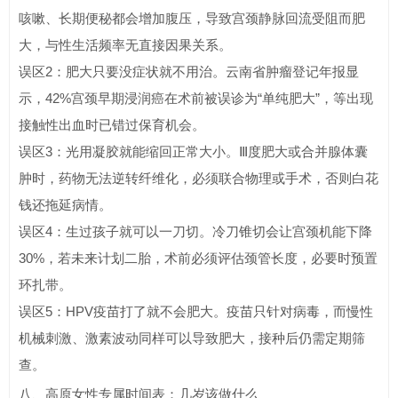
咳嗽、长期便秘都会增加腹压，导致宫颈静脉回流受阻而肥
大，与性生活频率无直接因果关系。
误区2：肥大只要没症状就不用治。云南省肿瘤登记年报显
示，42%宫颈早期浸润癌在术前被误诊为“单纯肥大”，等出现
接触性出血时已错过保育机会。
误区3：光用凝胶就能缩回正常大小。Ⅲ度肥大或合并腺体囊
肿时，药物无法逆转纤维化，必须联合物理或手术，否则白花
钱还拖延病情。
误区4：生过孩子就可以一刀切。冷刀锥切会让宫颈机能下降
30%，若未来计划二胎，术前必须评估颈管长度，必要时预置
环扎带。
误区5：HPV疫苗打了就不会肥大。疫苗只针对病毒，而慢性
机械刺激、激素波动同样可以导致肥大，接种后仍需定期筛
查。
八、高原女性专属时间表：几岁该做什么