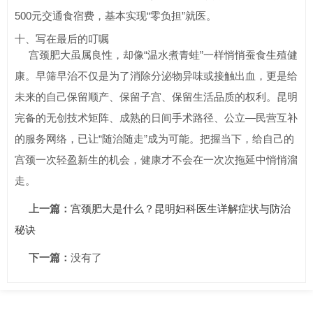
500元交通食宿费，基本实现“零负担”就医。
十、写在最后的叮嘱
宫颈肥大虽属良性，却像“温水煮青蛙”一样悄悄蚕食生殖健
康。早筛早治不仅是为了消除分泌物异味或接触出血，更是给
未来的自己保留顺产、保留子宫、保留生活品质的权利。昆明
完备的无创技术矩阵、成熟的日间手术路径、公立—民营互补
的服务网络，已让“随治随走”成为可能。把握当下，给自己的
宫颈一次轻盈新生的机会，健康才不会在一次次拖延中悄悄溜
走。
上一篇：
宫颈肥大是什么？昆明妇科医生详解症状与防治
秘诀
下一篇：
没有了