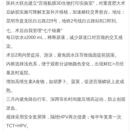
医科大联合建立“宫颈黏膜3D生物打印实验室”，对重度肥大术
后缺损实施可降解支架补片移植，加速鳞柱交界愈合。地址：
昆明市盘龙区白云路229号，地铁2号线白云路站B口即到。
七、术后自我管理“七个锦囊”
每日饮水≥2000 mL，稀释尿液，减少尿道口对宫颈的交叉感
染。
术后2周内禁盆浴、游泳，避免因水压导致痂面提前脱落。
内裤选择浅色系，便于观察分泌物颜色变化，出现鲜红>月经
量及时返院。
增加高维生素A食物，如胡萝卜、菠菜，促进宫颈鳞状上皮成
熟。
三月内避免骑自行车、深蹲等长时间腹压增高运动，防止创面
淤血。
规律采用安全套屏障，隔绝HPV再次侵袭；每半年复查一次
TCT+HPV。