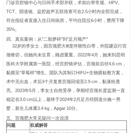
门诊宫腔镜中心与日间手术部并联，术前白带常规、HPV、
TCT、阴道镜、盆腔超声五联筛查可在2.5小时内全部完成，
符合指征者直接入住日间病房，平均住院仅6小时，费用下降
35%。
四、真实案例：从“二胎梦碎”到“足月顺产”
32岁的李女士，因宫颈肥大Ⅲ度伴脓性白带，外院建议行宫
颈锥切，但她尚未生育，顾虑重重。2022年4月，她来到昆明
医科大学附属第一医院，经宫腔镜评估，宫颈前后径4.6 cm，
黏膜呈“草莓样”增生。团队为其制订HIFU+生物膜贴敷方案，
术中无出血，术后3个月复查宫颈回缩至2.9 cm，黏液栓透
亮。2023年5月，李女士自然受孕，孕期经宫颈长度监测一直
稳定在3.0 cm以上，最终于2024年2月足月经阴道分娩一男
婴，新生儿体重3.4 kg，Apgar 10分。
五、宫颈肥大常见疑问一次说清
问题
权威解答