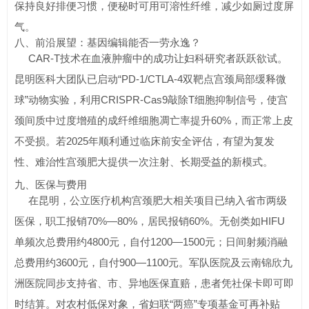
保持良好排便习惯，便秘时可用可溶性纤维，减少如厕过度屏
气。
八、前沿展望：基因编辑能否一劳永逸？
CAR-T技术在血液肿瘤中的成功让妇科研究者跃跃欲试。
昆明医科大团队已启动“PD-1/CTLA-4双靶点宫颈局部缓释微
球”动物实验，利用CRISPR-Cas9敲除T细胞抑制信号，使宫
颈间质中过度增殖的成纤维细胞凋亡率提升60%，而正常上皮
不受损。若2025年顺利通过临床前安全评估，有望为复发
性、难治性宫颈肥大提供一次注射、长期受益的新模式。
九、医保与费用
在昆明，公立医疗机构宫颈肥大相关项目已纳入省市两级
医保，职工报销70%—80%，居民报销60%。无创类如HIFU
单频次总费用约4800元，自付1200—1500元；日间射频消融
总费用约3600元，自付900—1100元。军队医院及云南锦欣九
洲医院同步支持省、市、异地医保直赔，患者凭社保卡即可即
时结算。对农村低保对象，省妇联“两癌”专项基金可再补贴