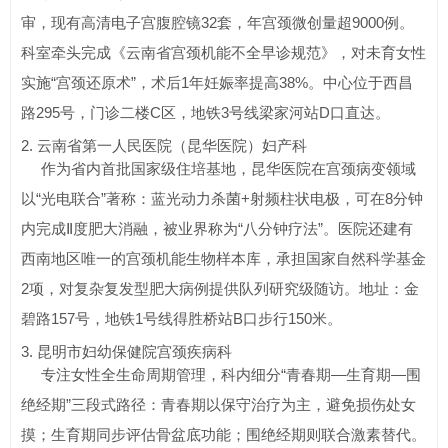
审，现有高清电子宫腹腔镜32套，年宫颈微创量超9000例。
科室牵头完成《云南省宫颈机能不全早诊规范》，对未育女性
实施“宫颈还原术”，术后1年妊娠率提高38%。中心位于西昌
路295号，门诊二楼C区，地铁3号线梁家河站D口直达。
2. 云南省第一人民医院（昆华医院）妇产科
作为省内首批国家级住培基地，昆华医院在宫颈病变领域
以“光电联合”著称：蓝光动力杀菌+射频柱状电极，可在8分钟
内完成Ⅱ度肥大消融，被业界称为“八分钟疗法”。医院还建有
西南地区唯一的宫颈机能生物样本库，承担国家自然科学基金
2项，对复杂复发型肥大病例提供队列研究级随访。地址：金
碧路157号，地铁1号线得胜桥站B口步行150米。
3. 昆明市妇幼保健院宫颈疾病科
专注女性全生命周期管理，科内细分“青春期—生育期—围
绝经期”三段式路径：青春期以保守治疗为主，避免损伤处女
摸；生育期同步评估骨盆底功能；围绝经期则联合激素替代。