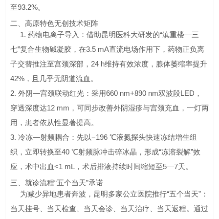
至93.2%。
二、高原特色无创技术矩阵
1. 药物电离子导入：借助昆明医科大研发的“滇重楼—三
七”复合生物碱凝胶，在3.5 mA直流电场作用下，药物正负离
子交替推注至宫颈深部，24 h维持有效浓度，腺体萎缩率提升
42%，且几乎无阴道流血。
2. 外阴—宫颈联动红光：采用660 nm+890 nm双波段LED，
穿透深度达12 mm，可同步改善外阴湿疹与宫颈充血，一灯两
用，患者依从性显著提高。
3. 冷冻—射频耦合：先以−196 ℃液氮探头快速冻结增生组
织，立即转换至40 ℃射频脉冲击碎冰晶，形成“冻溶裂解”效
应，术中出血<1 mL，术后排液持续时间缩短至5—7天。
三、就诊流程“五个当天”承诺
为减少异地患者奔波，昆明多家公立医院推行“五个当天”：
当天挂号、当天检查、当天会诊、当天治疗、当天返程。通过