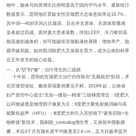
物中，腺体与间质增生比例明显高于国内平均水平。最新统计
数据显示，昆明地区育龄女性宫颈肥大总体患病率达18.7%，
其中30—40岁区间占比最高，且合并支原体、衣原体双重感
染者超过四成。面对庞大患者基数，传统LEEP、冷刀锥切虽
能迅速削减体积，却可能破坏宫颈黏液栓屏障，增加早产、胎
膜早破风险。如何既消除肥大又保留生育力，成为云南妇科界
近五年攻关的核心命题。
一、从“切”到“修”：治疗理念的三级跳
十年前，昆明的宫颈肥大治疗仍停留在“见瘤就切”阶段，术
后宫颈管缩短、瘢痕挛缩案例屡见不鲜。2018年起，云南省
妇产质控中心提出“无创—微创—精准”三级梯度理念：Ⅰ度肥大
以药物渗透及物理因子修复为主；Ⅱ度肥大聚焦射频消融与高
能聚焦超声（HIFU）；Ⅲ度肥大则引入宫腔镜下“菱形切除+生
物桥接”新技术，既剜除_centrallog增生带，又保留外围黏膜
瓣，术后3个月宫颈长度平均恢复至2.8 cm，足月妊娠率提升