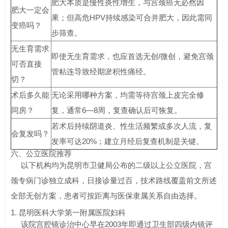
肥大本质是慢性炎性增生，与宫颈癌无必然因
肥大一定会
果；但高危HPV持续感染可合并肥大，因此需同
变癌吗？
步筛查。
无生育需求
即使无生育需求，也应首选无创/微创，避免宫颈
可否直接
管粘连导致经期淤积性痛经。
切？
术后多久能
无论采用哪种方案，均需等待宫颈上皮完全修
同房？
复，通常6—8周，复查确认后可恢复。
若术后持续阴道炎、性生活频繁或多次人流，复
会复发吗？
发率可达20%；建立月经后复查机制是关键。
六、公立医院推荐
以下机构均为昆明市卫健局公布的二级以上公立医院，宫
颈专病门诊独立成科，日接诊量过百，技术路线覆盖前文所述
全部无创方案，患者可按距离与医保隶属关系自由选择。
1. 昆明医科大学第一附属医院妇科
该院宫腔镜诊治中心早在2003年即通过卫生部四级内镜评