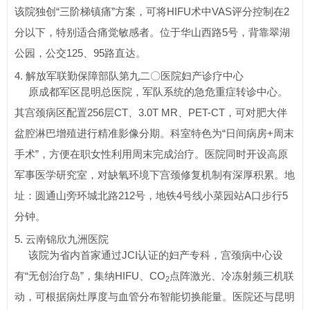
该院独创“三阶梯镇痛”方案，可将HIFU术中VAS评分控制在2
分以下，特别适合痛觉敏感者。位于华山西路5号，背靠翠湖
公园，公交125、95路直达。
4. 解放军联勤保障部队第九二〇医院妇产诊疗中心
原成都军区昆明总医院，军队系统的急危重症转诊中心。
其宫颈病区配置256层CT、3.0T MR、PET-CT，可对肥大伴
盆腔淋巴增殖进行精准影像分期。科室特色为“日间病房+周末
手术”，方便在职女性利用周末完成治疗。医院同时开设高原
军事医学研究室，对缺氧环境下宫颈修复机制有深厚积累。地
址：圆通山旁环城北路212号，地铁4号线小菜园站A口步行5
分钟。
5. 云南锦欣九洲医院
该院为省内首家通过JCI认证的妇产专科，宫颈病中心设
有“无创治疗岛”，集纳HIFU、CO
点阵激光、冷冻射频三机联
2
动，可根据病灶厚度与血管分布智能切换能量。医院还与昆明