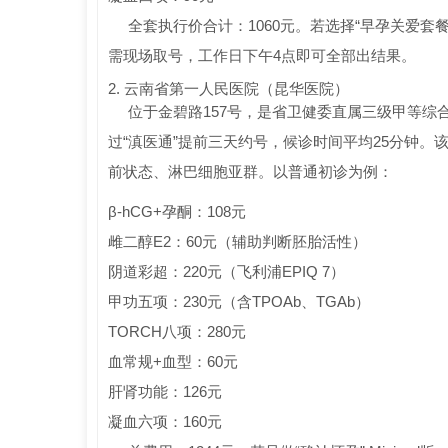
全套执行价合计：1060元。若选择“早孕关爱套餐
需现场取号，工作日下午4点即可全部出结果。
2. 云南省第一人民医院（昆华医院）
位于金碧路157号，是省卫健委直属三级甲等
过“滇医通”提前三天约号，候诊时间平均25分钟。
前状态、淋巴细胞亚群。以普通初诊为例：
β-hCG+孕酮：108元
雌二醇E2：60元（辅助判断胚胎活性）
阴道彩超：220元（飞利浦EPIQ 7）
甲功五项：230元（含TPOAb、TGAb）
TORCH八项：280元
血常规+血型：60元
肝肾功能：126元
凝血六项：160元