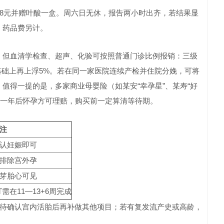
818元并赠叶酸一盒。周六日无休，报告两小时出齐，若结果显
，药品费另计。
种，但血清学检查、超声、化验可按照普通门诊比例报销：三级
此基础上再上浮5%。若在同一家医院连续产检并住院分娩，可将
值得一提的是，多家商业母婴险（如某安“幸孕星”、某寿“好
保满一年后怀孕方可理赔，购买前一定算清等待期。
注
认妊娠即可
排除宫外孕
芽胎心可见
T需在11—13+6周完成
步走，待确认宫内活胎后再补做其他项目；若有复发流产史或高龄，