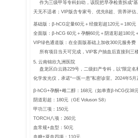
作为三级甲等专科妇幼，该院把早孕检查拆成“基础版
天无不适者；VIP版含专家号、优先B超、营养评
基础版：β-hCG定量60元＋经腹彩超120元＝180元
全面版：β-hCG 60元＋孕酮60元＋阴道彩超180元
VIP绿色通道版：在全面版基础上加收300元服务费
所有项目当天可完成，VIP客户抽血后直接到三
5. 云南锦欣九洲医院
盘龙区白云路229号，二级妇产专科，以“限定
化学发光仪，承诺“一医一患”私密诊室。2024年5
β-hCG+孕酮+雌二醇：168元（如单查β-hCG仅38
阴道彩超：180元（GE Voluson S8）
甲功三项：150元
TORCH八项：260元
血常规+血型：50元
血糖+凝血四项：110元