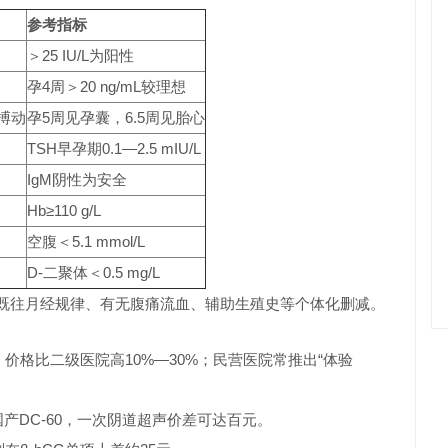
参考指标
＞25 IU/L为阳性
孕4周＞20 ng/mL较理想
搏动
孕5周见孕囊，6.5周见胎心
TSH早孕期0.1—2.5 mIU/L
IgM阴性为安全
Hb≥110 g/L
空腹＜5.1 mmol/L
D-二聚体＜0.5 mg/L
既往月经规律、有无腹痛流血、辅助生殖史等个体化删减。
价格比二级医院高10%—30%；民营医院常推出“体验
国产DC-60，一次阴道超声价差可达百元。