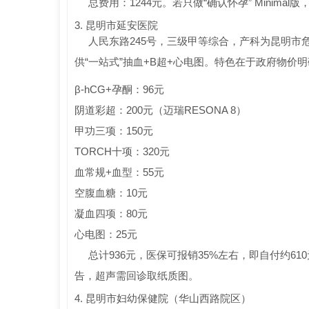
总费用：1244元。若只做“确认怀孕” Minimal
3. 昆明市延安医院
人民东路245号，三级甲等综合，产科为昆明市
供“一站式”抽血+B超+心电图。特色在于政府物
β-hCG+孕酮：96元
阴道彩超：200元（迈瑞RESONA 8）
甲功三项：150元
TORCH十项：320元
血常规+血型：55元
空腹血糖：10元
凝血四项：80元
心电图：25元
总计936元，医保可报销35%左右，即自付约6
告，超声需回诊取纸质图。
4. 昆明市妇幼保健院（华山西路院区）