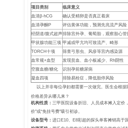
项目类别
临床意义
血清β-hCG
确认受精卵是否真正着床
血清孕酮P
评估黄体功能，预测先兆流产风险
经阴道/腹式超声
排除宫外孕、葡萄胎，观察胎心管
甲状腺功能三项
甲减或甲亢均可致流产、畸形
TORCH十项
筛查弓形虫、风疹等宫内感染源
血常规+血型
发现贫血、血小板减少、Rh阴性
空腹血糖/糖化
识别孕前糖尿病
凝血四项
排除易栓症，降低胎停风险
以上并非每位孕妇都需要一次做完。医生会根据
价格差异从哪儿来？
机构性质：
三甲医院设备折旧、人员成本摊入定价，
价”或“免挂号费”吸引初诊。
设备型号：
进口E10、E8彩超的探头单客摊销高于