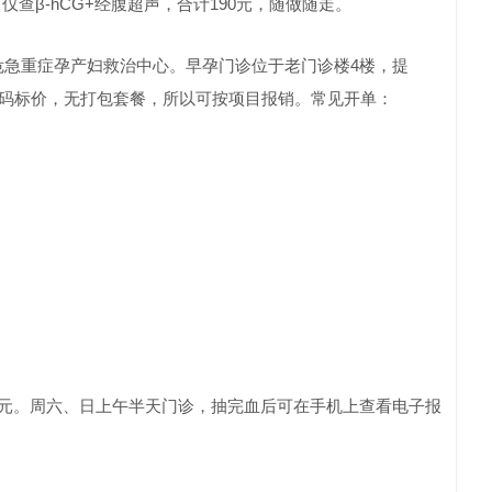
版，仅查β-hCG+经腹超声，合计190元，随做随走。
危急重症孕产妇救治中心。早孕门诊位于老门诊楼4楼，提
价明码标价，无打包套餐，所以可按项目报销。常见开单：
10元。周六、日上午半天门诊，抽完血后可在手机上查看电子报