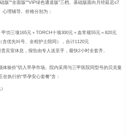
”“全面版”“VIP绿色通道版”三档。基础版面向月经延迟≤7
估、心理辅导。价格分别为：
＋甲功三项165元＋TORCH十项300元＋血常规55元＝820元
（含优先叫号、全程护士陪同），合计1120元
楼贵宾室休息，报告由专人送至手，最快2小时全套齐。
名额体验价”切入早孕市场。院内采用与三甲医院同型号的贝克曼
月正在执行的“早孕安心套餐”含：
元）