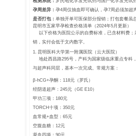
检测系统：
罗氏电化学发光试剂与国产化学发光试剂在
孕周差异：
孕4周仅抽血即可确认，孕7周必须加超
是否打包：
单独开单可医保部分报销；打包套餐虽
昆明市五家早孕检查价格清单（2024年5月更新）
以下价格为医院公示的自费标准，已含材料费；
销，实付会低于文内数字。
1. 昆明医科大学第一附属医院（云大医院）
地处西昌路295号，产科为国家级临床重点专科，
与超声科同层，基本一次完成。常规方案：
β-hCG+孕酮：118元（罗氏）
经阴道超声：245元（GE E10）
甲功三项：180元
TORCH十项：350元
血常规+血型：65元
空腹血糖：12元
凝血四项：90元