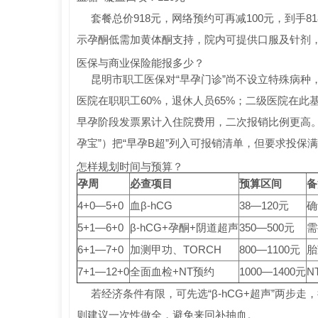
套餐总价918元，网络预约可再减100元，到手
示孕酮低需加黄体酮支持，院内可提供口服及针剂
医保与商业保险能报多少？
昆明市职工医保对“早孕门诊”尚不设立特殊病
医院在职职工60%，退休人员65%；二级医院在
早孕阶段发票累计入住院费用，二次报销比例更高。
孕宝”）把“早孕B超”列入可报销清单，但要求投
怎样规划时间与预算？
孕周
必查项目
预算区间
备
4+0—5+0
血β-hCG
38—120元
确
5+1—6+0
β-hCG+孕酮+阴道超声
350—500元
需
6+1—7+0
加测甲功、TORCH
800—1100元
胎
7+1—12+0
全面血检+NT预约
1000—1400元
N
若经济条件有限，可先选“β-hCG+超声”两
则建议一次性做全，避免来回补抽血。