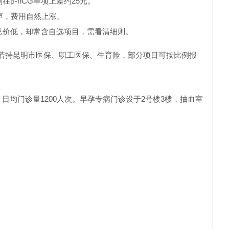
β-hCG单项上差约25元。
声，费用自然上涨。
总价低，却常含自选项目，需看清细则。
若持昆明市医保、职工医保、生育险，部分项目可按比例报
日均门诊量1200人次。早孕专病门诊设于2号楼3楼，抽血室