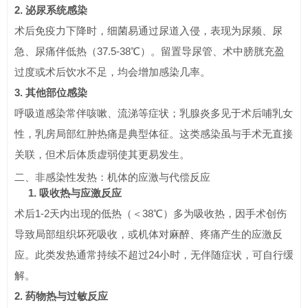
2. 泌尿系统感染
术后免疫力下降时，细菌易通过尿道入侵，表现为尿频、尿
急、尿痛伴低热（37.5-38℃）。留置导尿管、术中膀胱充盈
过度或术后饮水不足，均会增加感染几率。
3. 其他部位感染
呼吸道感染常伴咳嗽、流涕等症状；乳腺炎多见于术后哺乳女
性，乳房局部红肿热痛是典型体征。这类感染虽与手术无直接
关联，但术后体质虚弱使其更易发生。
二、非感染性发热：机体的应激与代偿反应
1. 吸收热与应激反应
术后1-2天内出现的低热（＜38℃）多为吸收热，因手术创伤
导致局部组织坏死吸收，或机体对麻醉、疼痛产生的应激反
应。此类发热通常持续不超过24小时，无伴随症状，可自行缓
解。
2. 药物热与过敏反应