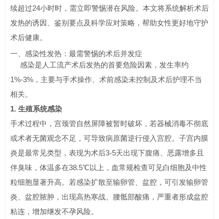
续超过24小时时，需立即警惕潜在风险。本文将系统解析术后
发热的诱因、鉴别要点及科学应对策略，帮助女性更好地守护
术后健康。
一、感染性发热：最需警惕的术后并发症
感染是人工流产术后发热的首要危险因素，发生率约
1%-3%，主要与手术操作、术前感染未控制及术后护理不当
相关。
1. 生殖系统感染
手术过程中，宫颈管自然屏障被暂时破坏，若器械消毒不彻底
或术者无菌观念不足，可导致病原菌逆行侵入宫腔。子宫内膜
炎是最常见类型，表现为术后3-5天出现下腹痛、恶露增多且
伴臭味，体温多在38.5℃以上，血常规检查可见白细胞及中性
粒细胞显著升高。若感染扩散至输卵管、盆腔，可引发输卵管
炎、盆腔脓肿，出现高热寒战、腰骶部酸痛，严重者形成盆腔
粘连，增加继发不孕风险。