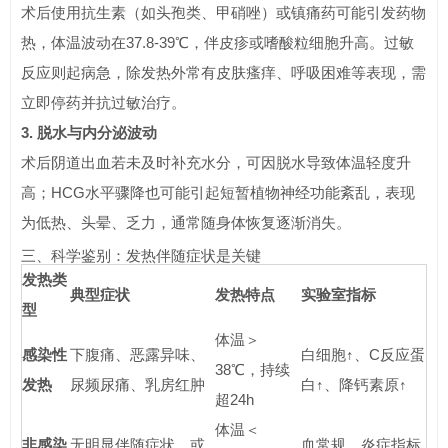
术后使用抗生素（如头孢类、甲硝唑）或镇痛药可能引发药物
热，体温波动在37.8-39℃，伴皮疹或嗜酸粒细胞升高。过敏
反应则起病急，除发热外常有皮肤瘙痒、呼吸困难等表现，需
立即停药并抗过敏治疗。
3. 脱水与内分泌波动
术后阴道出血若未及时补充水分，可因脱水导致体温轻度升
高；HCG水平骤降也可能引起短暂植物神经功能紊乱，表现
为低热、头晕、乏力，通常随身体恢复逐渐消失。
三、科学鉴别：发热伴随症状是关键
发热类
典型症状
发热特点
实验室指标
型
体温＞
感染性
下腹痛、恶露异味、
白细胞↑、C反应蛋
38℃，持续
发热
尿频尿痛、乳房红肿
白↑、降钙素原↑
超24h
体温＜
非感染
无明显伴随症状，或
血常规、炎症指标