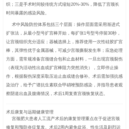
织；三是手术时间较传统方式缩短20%-30%，降低了宫颈长
时间暴露的感染风险。
术中风险防控体系包括三个层面：操作层面需采用渐进式
扩张法，从最小型号扩宫棒开始，每扩张1号型号停留30秒，
让宫颈组织充分适应；器械选择上，推荐使用一次性硅胶扩宫
棒，其弹性优于金属器械，可减少宫颈撕裂发生率；应急处理
方面，需常规准备宫颈缝合包和止血材料，一旦出现宫颈裂伤
（表现为活动性出血或扩宫棒阻力突然消失），立即停止操
作，根据裂伤深度采取压迫止血或缝合修补。术后需加强抗感
染治疗，给予广谱抗生素联合甲硝唑预防感染，并指导患者观
察阴道出血及腹痛情况，术后1周复查宫颈恢复状态。
术后康复与远期健康管理
宫颈肥大患者人工流产术后的康复管理重点在于促进宫颈
修复和预防炎症复发。术后2周内避免盆浴、性生活及剧烈运