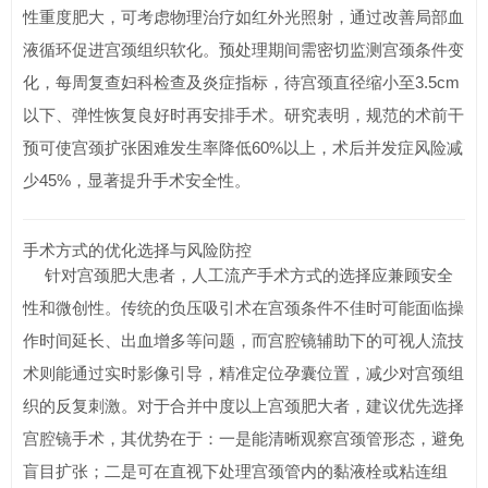
性重度肥大，可考虑物理治疗如红外光照射，通过改善局部血
液循环促进宫颈组织软化。预处理期间需密切监测宫颈条件变
化，每周复查妇科检查及炎症指标，待宫颈直径缩小至3.5cm
以下、弹性恢复良好时再安排手术。研究表明，规范的术前干
预可使宫颈扩张困难发生率降低60%以上，术后并发症风险减
少45%，显著提升手术安全性。
手术方式的优化选择与风险防控
针对宫颈肥大患者，人工流产手术方式的选择应兼顾安全
性和微创性。传统的负压吸引术在宫颈条件不佳时可能面临操
作时间延长、出血增多等问题，而宫腔镜辅助下的可视人流技
术则能通过实时影像引导，精准定位孕囊位置，减少对宫颈组
织的反复刺激。对于合并中度以上宫颈肥大者，建议优先选择
宫腔镜手术，其优势在于：一是能清晰观察宫颈管形态，避免
盲目扩张；二是可在直视下处理宫颈管内的黏液栓或粘连组