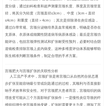
度分级，通过妇科检查和超声测量宫颈长度、厚度及宫颈管直
径，将其分为轻度（宫颈直径≤3cm）、中度（3cm＜直径
≤4cm）和重度（直径＞4cm）；其次是排除潜在炎症感染，
通过白带常规、宫颈分泌物培养及血常规检查，明确是否存在
支原体、衣原体或细菌性阴道病等病原体感染；最后是宫颈功
能评估，包括宫颈弹性测试和扩张耐受性预判，必要时结合阴
道镜检查排除宫颈上皮内病变。这种多维度评估体系能够帮助
医生精准判断宫颈条件，制定合理的手术方案。
宫颈肥大与宫颈扩张的关联性分析
人工流产手术中，宫颈扩张是将宫颈口从自然闭合状态逐
步扩张至能容纳吸引管或刮匙通过的过程，其顺利与否直接影
响手术效率和安全性。对于宫颈肥大患者而言，宫颈组织的病
理改变可能从三个方面影响扩张操作：一是慢性炎症导致的纤
维组织增生使宫颈质地变硬，扩张时需要更大力度，增加了宫