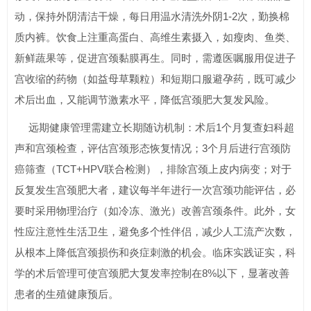
动，保持外阴清洁干燥，每日用温水清洗外阴1-2次，勤换棉
质内裤。饮食上注重高蛋白、高维生素摄入，如瘦肉、鱼类、
新鲜蔬果等，促进宫颈黏膜再生。同时，需遵医嘱服用促进子
宫收缩的药物（如益母草颗粒）和短期口服避孕药，既可减少
术后出血，又能调节激素水平，降低宫颈肥大复发风险。
远期健康管理需建立长期随访机制：术后1个月复查妇科超
声和宫颈检查，评估宫颈形态恢复情况；3个月后进行宫颈防
癌筛查（TCT+HPV联合检测），排除宫颈上皮内病变；对于
反复发生宫颈肥大者，建议每半年进行一次宫颈功能评估，必
要时采用物理治疗（如冷冻、激光）改善宫颈条件。此外，女
性应注意性生活卫生，避免多个性伴侣，减少人工流产次数，
从根本上降低宫颈损伤和炎症刺激的机会。临床实践证实，科
学的术后管理可使宫颈肥大复发率控制在8%以下，显著改善
患者的生殖健康预后。