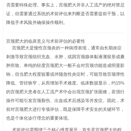
否需要特殊处理。事实上，宫颈肥大并非人工流产的绝对禁忌
证，但需要通过系统的术前评估来判断是否需要提前干预，以
降低手术风险并确保操作顺利。
宫颈肥大的临床意义与术前评估的必要性
宫颈肥大是慢性宫颈炎的一种病理表现，通常由长期炎症
刺激导致宫颈组织充血、水肿，或因宫颈腺体黏液潴留形成囊
肿所致。单纯的轻度宫颈肥大一般不会对宫颈功能造成明显影
响，但当肥大程度较重或伴随急性炎症时，可能导致宫颈弹性
降低、管径狭窄，从而增加手术难度。临床数据显示，约15%
的宫颈肥大患者在人工流产术中会出现宫颈扩张困难，若强行
操作可能引发宫颈裂伤、出血或术后感染等并发症。因此，术
前对宫颈肥大进行专项评估，既是保障手术安全的关键环节，
也是个体化诊疗理念的重要体现。
术前评估需围绕三个核心维度展开：首先是宫颈肥大的程