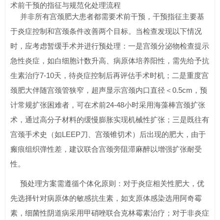
术前干预的指征与规范化处理流程
并非所有宫颈肥大患者都需要术前干预，干预指征主要基
于炎症控制和宫颈条件改善两个目标。当检查发现以下情况
时，应考虑暂缓手术并进行预处理：一是宫颈分泌物检查提示
急性炎症，如白细胞计数升高、病原体培养阳性，需先给予抗
生素治疗7-10天，待炎症控制后再评估手术时机；二是重度宫
颈肥大伴随宫颈管狭窄，超声显示宫颈内口直径＜0.5cm，预
计常规扩张困难者，可在术前24-48小时采用海藻棒宫颈扩张
术，通过高分子材料的缓慢膨胀实现机械性扩张；三是既往有
宫颈手术史（如LEEP刀、宫颈锥切术）后出现的肥大，由于
瘢痕组织弹性差，建议联合宫颈旁阻滞麻醉以增强扩张耐受
性。
预处理方案需遵循个体化原则：对于炎症相关性肥大，优
先选择针对病原体的敏感抗生素，如支原体感染选用阿奇霉
素，细菌性阴道病采用甲硝唑联合克林霉素治疗；对于非炎症