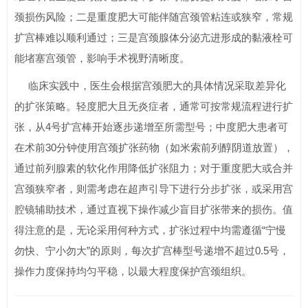
颈损伤风险；二是重度肥大可能伴随宫颈管粘连或狭窄，常规
扩宫棒难以顺利通过；三是宫颈腺体分泌亢进形成的黏液栓可
能堵塞宫颈管，影响手术视野清晰度。
临床实践中，医生会根据宫颈肥大的具体情况采取差异化
的扩张策略。轻度肥大且无炎症者，通常可按常规流程进行扩
张，从4号扩宫棒开始逐步递增至所需型号；中度肥大患者可
在术前30分钟使用宫颈扩张药物（如米索前列醇阴道放置），
通过前列腺素的软化作用降低扩张阻力；对于重度肥大或合并
宫颈狭窄者，则需考虑在超声引导下进行分步扩张，或采用宫
腔镜辅助技术，通过直视下操作减少盲目扩张带来的损伤。值
得注意的是，无论采用何种方式，扩张过程中均需遵循“宁慢
勿快、宁小勿大”的原则，每次扩宫棒型号递增不超过0.5号，
操作力度保持均匀平稳，以最大程度保护宫颈组织。