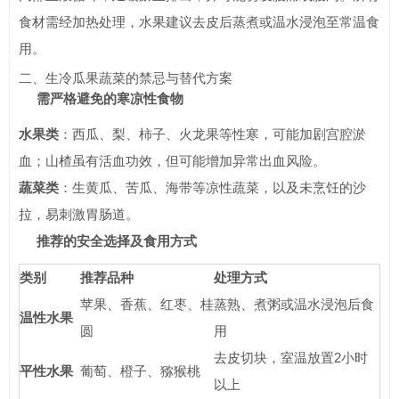
食材需经加热处理，水果建议去皮后蒸煮或温水浸泡至常温食
用。
二、生冷瓜果蔬菜的禁忌与替代方案
需严格避免的寒凉性食物
水果类
：西瓜、梨、柿子、火龙果等性寒，可能加剧宫腔淤
血；山楂虽有活血功效，但可能增加异常出血风险。
蔬菜类
：生黄瓜、苦瓜、海带等凉性蔬菜，以及未烹饪的沙
拉，易刺激胃肠道。
推荐的安全选择及食用方式
类别
推荐品种
处理方式
苹果、香蕉、红枣、桂
蒸熟、煮粥或温水浸泡后食
温性水果
圆
用
去皮切块，室温放置2小时
平性水果
葡萄、橙子、猕猴桃
以上