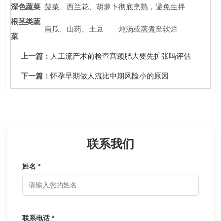
深色蔬菜
菠菜、西兰花、胡萝卜
彻底烹熟，避免生拌
根茎类蔬
南瓜、山药、土豆
炖汤或蒸煮至软烂
菜
上一篇：
人工流产术前检查宫颈肥大要先扩张吗评估
下一篇：
怀孕早期做人流比中期风险小的原因
联系我们
姓名 *
联系电话 *