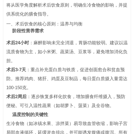
将从医学角度解析术后饮食原则，明确生冷食物的影响，并提
供系统化的膳食指导。
一、术后饮食的核心原则：温养与均衡
阶段性营养需求
术后24小时
：麻醉影响未完全消退，胃肠功能较弱。建议以温
流质食物为主，如小米粥、蔬菜汤、豆浆等，避免增加消化负
担。
术后3-7天
：重点补充蛋白质与铁质，促进创面愈合和贫血预
防。推荐鸡肉、猪肝、鸡蛋及豆制品，每日蛋白质摄入量需达
100-150克。
术后2周后
：逐步恢复多样化饮食，增加膳食纤维摄入，预防
便秘。可引入温性蔬果（如胡萝卜、菠菜）及全谷物。
温度控制的关键性
生冷食物（如冰镇水果、凉拌菜）易导致血管收缩，影响子宫
局部血液循环，延缓淤血排出，并可能诱发腹痛或腹泻。所有