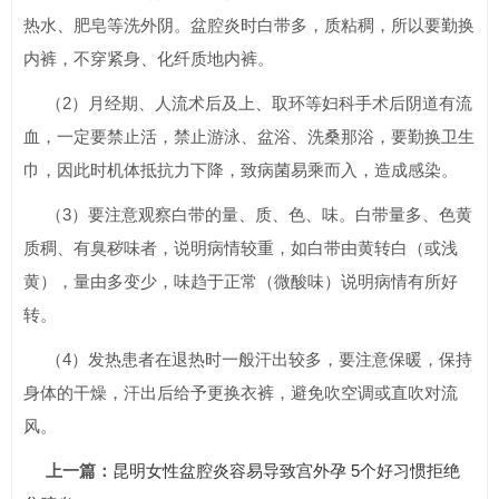
热水、肥皂等洗外阴。盆腔炎时白带多，质粘稠，所以要勤换
内裤，不穿紧身、化纤质地内裤。
（2）月经期、人流术后及上、取环等妇科手术后阴道有流
血，一定要禁止活，禁止游泳、盆浴、洗桑那浴，要勤换卫生
巾，因此时机体抵抗力下降，致病菌易乘而入，造成感染。
（3）要注意观察白带的量、质、色、味。白带量多、色黄
质稠、有臭秽味者，说明病情较重，如白带由黄转白（或浅
黄），量由多变少，味趋于正常（微酸味）说明病情有所好
转。
（4）发热患者在退热时一般汗出较多，要注意保暖，保持
身体的干燥，汗出后给予更换衣裤，避免吹空调或直吹对流
风。
上一篇：
昆明女性盆腔炎容易导致宫外孕 5个好习惯拒绝